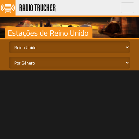
Toggle
naviga
Estações de Reino Unido