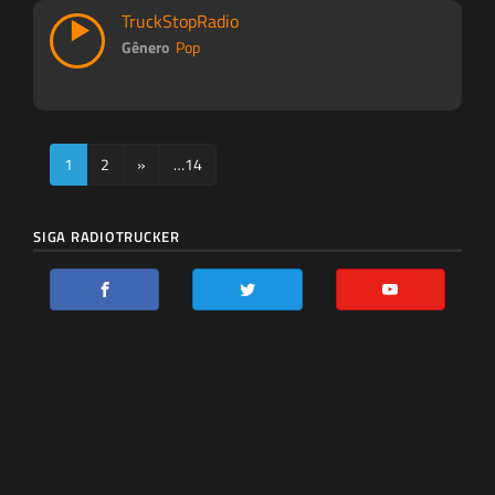
TruckStopRadio
Gênero
Pop
1
2
»
…14
SIGA RADIOTRUCKER